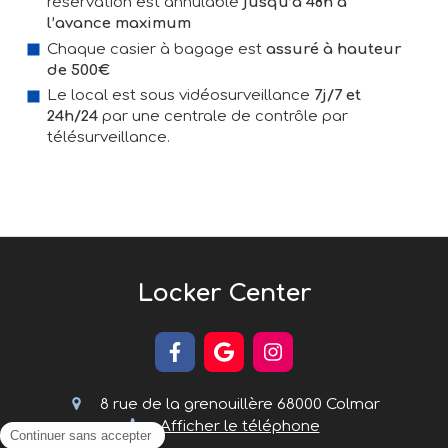
réservation est annulable
jusqu’à 48h à
l’avance maximum
Chaque casier à bagage est
assuré à hauteur
de 500€
Le local est sous vidéosurveillance
7j/7 et
24h/24
par une centrale de contrôle par
télésurveillance.
Locker Center
8 rue de la grenouillère
68000
Colmar
Afficher le téléphone