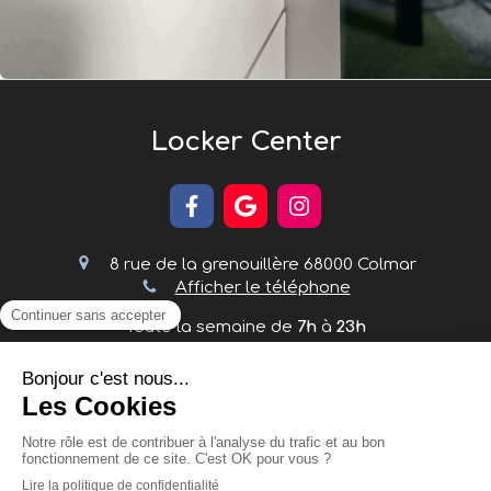
Locker Center
8 rue de la grenouillère
68000
Colmar
Afficher le téléphone
Toute la semaine de
7h
à
23h
Plan du site
Mentions légales
©2025 Locker Center - Consignes bagages